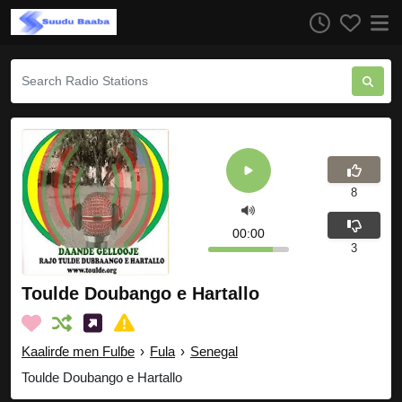
8
00:00
3
Toulde Doubango e Hartallo
Kaalirɗe men Fulɓe
›
Fula
›
Senegal
Toulde Doubango e Hartallo