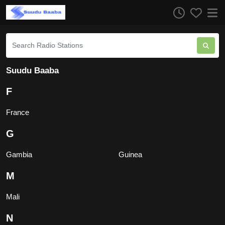
Suudu Baaba
F
France
G
Gambia
Guinea
M
Mali
N