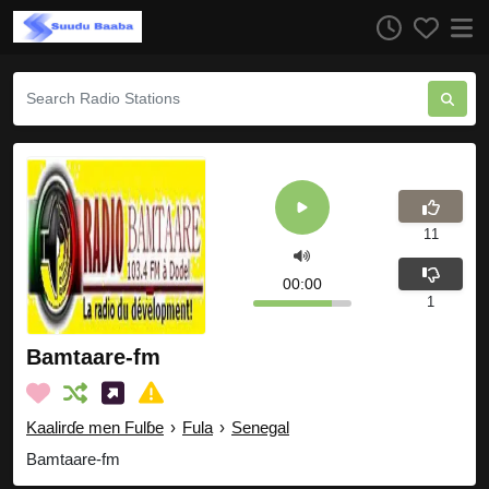
11
00:00
1
Bamtaare-fm
Kaalirɗe men Fulɓe
›
Fula
›
Senegal
Bamtaare-fm