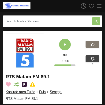
8
00:00
2
RTS Matam FM 89.1
Kaalirɗe men Fulɓe
›
Fula
›
Senegal
RTS Matam FM 89.1